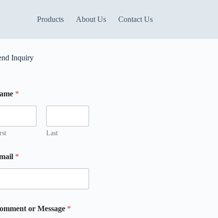
Products
About Us
Contact Us
end Inquiry
ame
*
m
rst
Last
M
mail
*
omment or Message
*